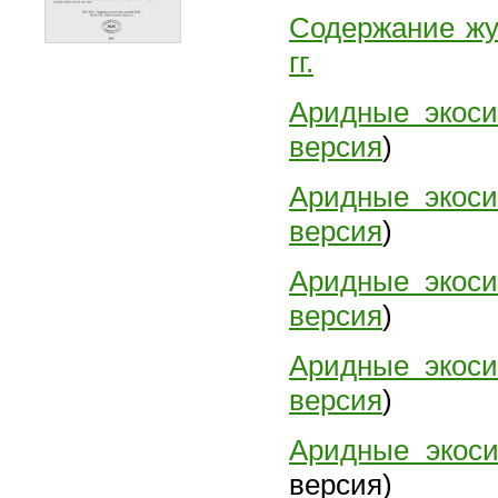
Содержание жу
гг.
Aридные экос
версия
)
Aридные экос
версия
)
Аридные экос
версия
)
Аридные экос
версия
)
Аридные экос
версия)