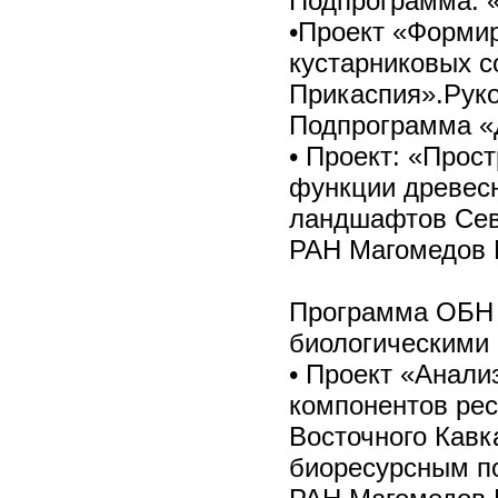
Подпрограмма: «
•Проект «Формир
кустарниковых с
Прикаспия».Руко
Подпрограмма «
• Проект: «Прос
функции древес
ландшафтов Севе
РАН Магомедов М
Программа ОБН 
биологическими 
• Проект «Анали
компонентов ре
Восточного Кавк
биоресурсным по