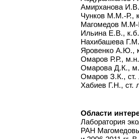
Амирханова И.В., 
Чунков М.М.-Р., к.
Магомедов М.М-Р.
Ильина Е.В., к.б.
Нахибашева Г.М., 
Яровенко А.Ю., к.
Омаров Р.Р., м.н.
Омарова Д.К., м.
Омаров З.К., ст.
Хабиев Г.Н., ст.
Области интер
Лаборатория эко
РАН Магомедовым