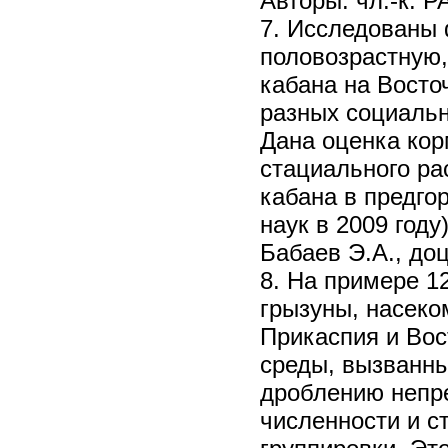
Авторы: чл.-к. Р
7. Исследованы
половозрастную,
кабана на Восто
разных социальн
Дана оценка кор
стациального ра
кабана в предго
наук в 2009 году
Бабаев Э.А., доц
8. На примере 1
грызуны, насеко
Прикаспия и Вос
среды, вызванны
дроблению непр
численности и с