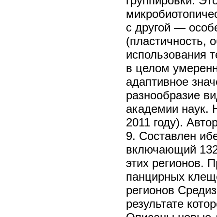
группировки. Эт
микробиотопиче
с другой — особ
(пластичность, о
использования т
в целом умерен
адаптивное значе
разнообразие ви
академии наук. 
2011 году). Авто
9. Составлен иб
включающий 1328
этих регионов. 
панцирных клеще
регионов Средиз
результате кото