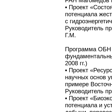
РАН Магомедов М
• Проект «Состо
потенциала жест
с гидроэнергети
Руководитель про
Г.М.
Программа ОБН 
фундаментальны
2008 гг.)
• Проект «Ресур
научных основ у
примере Восточн
Руководитель пр
• Проект «Биоэк
потенциала и ус