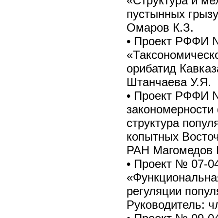
«Структура и м
пустынных грызу
Омаров К.З.
• Проект РФФИ №
«Таксономическ
орибатид Кавказа»
Штанчаева У.Я.
• Проект РФФИ №
закономерности
структура попул
копытных Восточн
РАН Магомедов М
• Проект № 07-0
«Функциональна
регуляции попул
Руководитель: ч