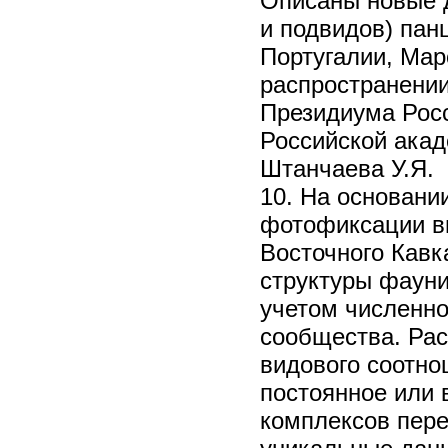
Описаны новые д
и подвидов) пан
Португалии, Мар
распространени
Президиума Рос
Российской акаде
Штанчаева У.Я.
10. На основани
фотофиксации вп
Восточного Кавк
структуры фауни
учетом численно
сообщества. Рас
видового соотн
постоянное или 
комплексов пере