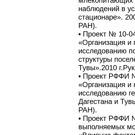
млекопитающих 
наблюдений в ус
стационаре». 200
РАН).
• Проект № 10-0
«Организация и 
исследованию по
структуры посе
Тувы».2010 г.Ру
• Проект РФФИ №
«Организация и 
исследованию г
Дагестана и Тувы
РАН).
• Проект РФФИ №
выполняемых мо