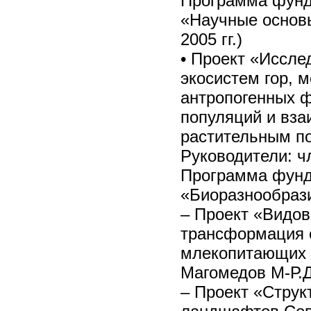
Программа фунд
«Научные основы
2005 гг.)
• Проект «Иссле
экосистем гор, 
антропогенных ф
популяций и вза
растительным по
Руководители: ч
Программа фунд
«Биоразнообрази
– Проект «Видов
трансформация 
млекопитающих В
Магомедов М-Р.
– Проект «Струк