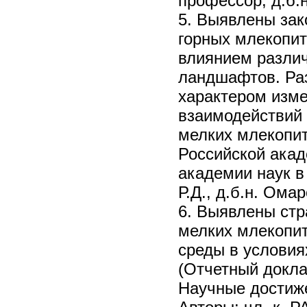
профессор, д.б.
5. Выявлены зак
горных млекопит
влиянием разли
ландшафтов. Ра
характером изме
взаимодействий
мелких млекопи
Российской акад
академии наук в 
Р.Д., д.б.н. Омар
6. Выявлены стр
мелких млекопи
среды в условия
(Отчетный докла
Научные достиже