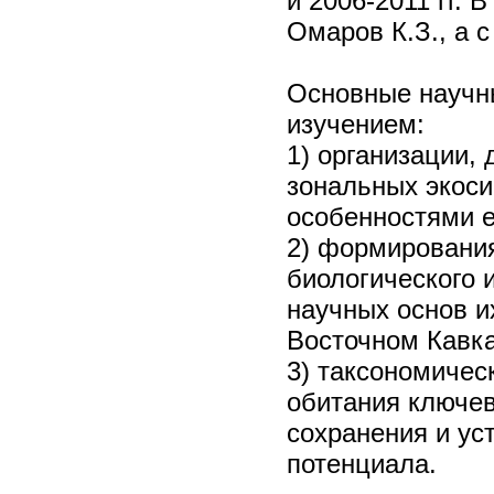
и 2006-2011 гг. 
Омаров К.З., а с
Основные научн
изучением:
1) организации,
зональных экоси
особенностями е
2) формирования
биологического 
научных основ и
Восточном Кавка
3) таксономичес
обитания ключе
сохранения и ус
потенциала.