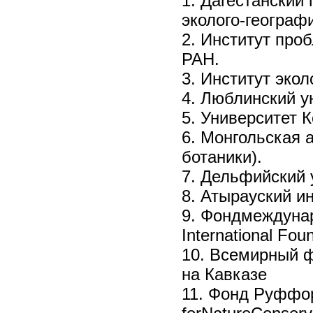
1. Дагестанский
эколого-географ
2. Институт про
РАН.
3. Институт эко
4. Люблинский у
5. Университет 
6. Монгольская 
ботаники).
7. Дельфийский 
8. Атырауский ин
9. Фондмеждунар
International Fo
10. Всемирный ф
на Кавказе
11. Фонд Руффор