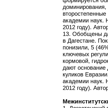
формируется бо
доминирования, 
второстепенные 
академии наук. 
2012 году). Авто
13. Обобщены да
в Дагестане. По
понизили, 5 (46
ключевых регул
кормовой, гидро
дают основание 
куликов Евразии
академии наук. 
2012 году). Автор
Межинститутск