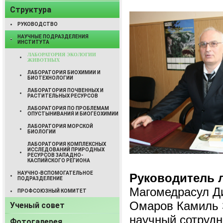
Структура
РУКОВОДСТВО
НАУЧНЫЕ ПОДРАЗДЕЛЕНИЯ
ИНСТИТУТА
ЛАБОРАТОРИЯ ЭКОЛОГИИ
ЖИВОТНЫХ
ЛАБОРАТОРИЯ БИОХИМИИ И
БИОТЕХНОЛОГИИ
ЛАБОРАТОРИЯ ПОЧВЕННЫХ И
РАСТИТЕЛЬНЫХ РЕСУРСОВ
ЛАБОРАТОРИЯ ПО ПРОБЛЕМАМ
ОПУСТЫНИВАНИЯ И БИОГЕОХИМИИ
ЛАБОРАТОРИЯ МОРСКОЙ
БИОЛОГИИ
ЛАБОРАТОРИЯ КОМПЛЕКСНЫХ
ИССЛЕДОВАНИЙ ПРИРОДНЫХ
РЕСУРСОВ ЗАПАДНО-
КАСПИЙСКОГО РЕГИОНА
НАУЧНО-ВСПОМОГАТЕЛЬНОЕ
Руководитель 
ПОДРАЗДЕЛЕНИЕ
Магомедрасул Д
ПРОФСОЮЗНЫЙ КОМИТЕТ
Омаров Камиль 
Ученый совет
научный сотрудн
Фотогалерея