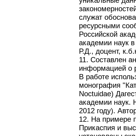
уникальные дан
закономерносте
служат обоснова
ресурсными соо
Российской акад
академии наук в 
Р.Д., доцент, к.
11. Составлен а
информацией о р
В работе исполь
монография "Ката
Noctuidae) Даге
академии наук. 
2012 году). Автор
12. На примере 
Прикаспия и выс