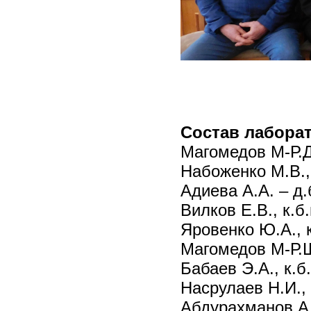
Колле
Состав лабора
Магомедов М-Р.Д.,
Набоженко М.В., д
Адиева А.А. – д.б
Вилков Е.В., к.б.н
Яровенко Ю.А., к.
Магомедов М-Р.Ш.,
Бабаев Э.А., к.б.н
Насрулаев Н.И., к
Абдурахманов А.Г.