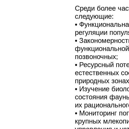
Среди более ча
следующие:
• Функциональна
регуляции попу
• Закономерност
функциональной
позвоночных;
• Ресурсный пот
естественных с
природных зонах
• Изучение биол
состояния фауны
их рациональног
• Мониторинг по
крупных млекоп