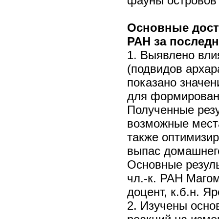
фауны островов
Основные дост
РАН за последн
1. Выявлено вли
(подвидов архар
показано значен
для формирован
Полученные рез
возможные места
также оптимизир
выпас домашнего
Основные резуль
чл.-к. РАН Магом
доцент, к.б.н. Я
2. Изучены осн