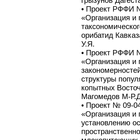
грызунов Дагест
• Проект РФФИ №
«Организация и 
таксономическог
орибатид Кавказа
У.Я.
• Проект РФФИ №
«Организация и 
закономерносте
структуры попул
копытных Восточн
Магомедов М-Р.
• Проект № 09-0
«Организация и 
установлению ос
пространственно