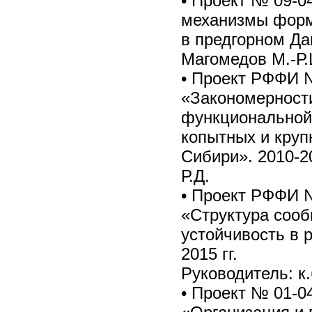
• Проект № 09-0
механизмы форм
в предгорном Даг
Магомедов М.-Р
• Проект РФФИ №
«Закономерности
функциональной
копытных и круп
Сибири». 2010-20
Р.Д.
• Проект РФФИ №
«Структура сооб
устойчивость в 
2015 гг.
Руководитель: к.
• Проект № 01-0