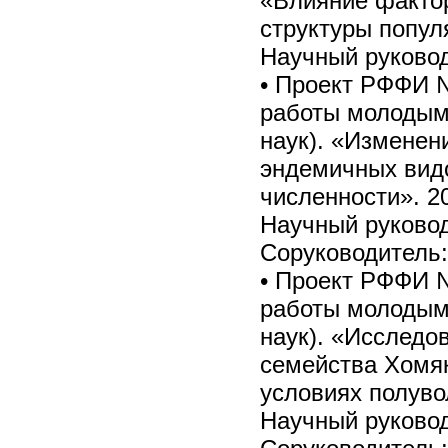
«Влияние факто
структуры попул
Научный руковод
• Проект РФФИ 
работы молодым
наук). «Изменен
эндемичных видо
численности». 20
Научный руковод
Соруководитель
• Проект РФФИ 
работы молодым
наук). «Исследо
семейства Хомя
условиях полуво
Научный руковод