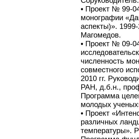
Соруководитель
• Проект № 99-0
монографии «Даг
аспекты)». 1999-
Магомедов.
• Проект № 09-0
исследовательск
численность мон
совместного исп
2010 гг. Руковод
РАН, д.б.н., пр
Программа целе
молодых ученых»
• Проект «Интен
различных ландш
температуры». Р