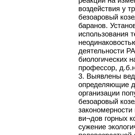
реакций на изме
воздействия у тр
безоаровый козе
баранов. Устано
использования 
неодинаковостью
деятельности РА
биологических на
профессор, д.б.
3. Выявлены ве
определяющие д
организации поп
безоаровый козе
закономерности 
ви¬дов горных к
сужение экологи