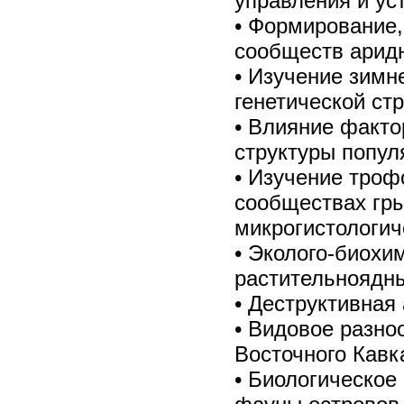
управления и ус
• Формирование,
сообществ арид
• Изучение зимн
генетической ст
• Влияние факт
структуры попу
• Изучение троф
сообществах гры
микрогистологич
• Эколого-биохи
растительноядн
• Деструктивная
• Видовое разно
Восточного Кавк
• Биологическое