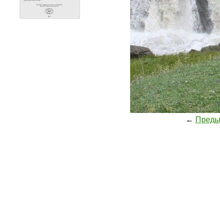
←
Преды