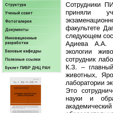
Сотрудники П
Структура
приняли уч
Ученый совет
экзаменацио
Фотогалерея
факультете Даг
Документы
следующем сос
Инновационные
Адиева А.А. 
разработки
экологии жив
Базовые кафедры
сотрудник лаб
Полезные ссылки
К.З. – главны
Буклет ПИБР ДНЦ РАН
животных, Яр
лаборатории эк
Это сотрудни
науки и обра
академическ