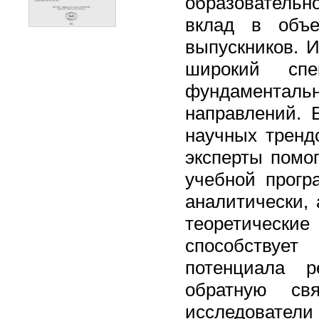
образовательн
вклад в объе
выпускников. 
широкий сп
фундаментал
направлений. 
научных тренд
эксперты помо
учебной прогр
аналитически,
теоретически
способствуе
потенциала р
обратную св
исследовател