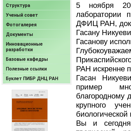
5 ноября 20
Структура
лаборатории 
Ученый совет
ДФИЦ РАН, док
Фотогалерея
Гасану Никуев
Документы
Гасанову испол
Инновационные
Глубокоува
разработки
Прикаспийског
Базовые кафедры
РАН искренне п
Полезные ссылки
Гасан Никуев
Буклет ПИБР ДНЦ РАН
пример мног
благородному 
крупного уче
биологической 
Вы и сегодня