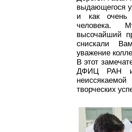
выдающегося уч
и как очень 
человека. М
высочайший п
снискали Ва
уважение колле
В этот замеча
ДФИЦ РАН ис
неиссякаемо
творческих усп