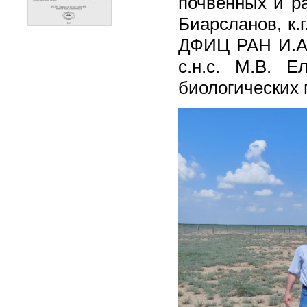
почвенных и р
Биарсланов, к.г
ДФИЦ РАН И.А. И
с.н.с. М.В. 
биологических