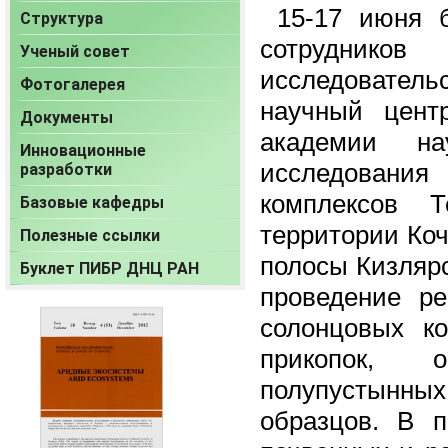
15-17 июня б
Структура
сотрудник
Ученый совет
исследовате
Фотогалерея
научный цент
Документы
академии на
Инновационные
исследовани
разработки
комплексов Т
Базовые кафедры
территории Ко
Полезные ссылки
полосы Кизлярс
Буклет ПИБР ДНЦ РАН
проведение ре
солонцовых ко
прикопок, о
полупустынны
образцов. В по